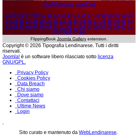
Start
Previous
Next
End
1
2
3
4
5
6
7
8
9
10
11
12
13
14
15
16
17
18
19
20
21
22
23
24
25
26
27
28
29
30
31
32
33
34
35
36
37
38
39
40
41
42
43
44
45
46
47
48
49
50
51
52
53
54
55
56
57
58
59
60
61
62
63
64
65
66
FlippingBook
Joomla Gallery
extension.
Copyright © 2026 Tipografia Lendinarese. Tutti i diritti
riservati.
Joomla!
è un software libero rilasciato sotto
licenza
GNU/GPL.
Privacy Policy
Cookies Policy
Data Breach
Chi siamo
Dove siamo
Contattaci
Ultime News
Login
Sito curato e mantenuto da
WebLendinarese
.